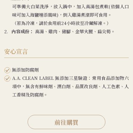
可準備大白菜洗淨，放入鍋中，加入高湯包煮軟(依個人口
味可加入海鹽增添風味)，倒入雞湯煮滾即可食用。
（若為冷凍，請於食用前24小時放至冷藏解凍。）
2.
內容成份：
高湯、雞肉、豬腳、金華火腿、扁尖筍。
安心宣言
無添加防腐劑
A.A. CLEAN LABEL 無添加三星驗證：常用食品添加物六
項中，無含有鮮味劑、漂白劑、品質改良劑、人工色素、人
工香精及防腐劑。
前往購買