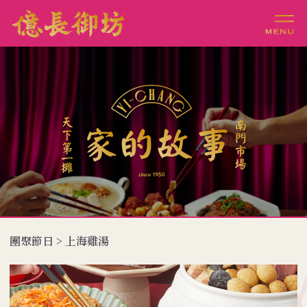
團聚節日 > 上海雞湯