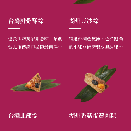
酥粽
湖州豆沙粽
東坡福菜粽
創意粽，榮獲
特選台灣產皮薄、色澤飽滿
東坡福菜粽吃來有梅
場節最佳伴手
的小紅豆研磨製成濃純綿密
爽脆口感搭上招牌東
果日報評選台
的小紅豆沙，香甜可口又不
軟嫩不膩，再加上整
油膩。
灣產現打鹹蛋黃，
郁！
粽
湖州香菇蛋黃肉粽
羊肉爐