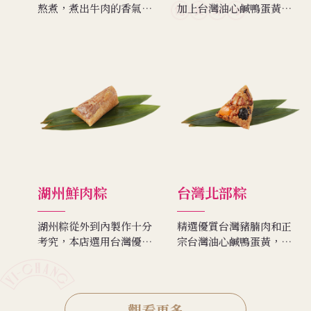
熬煮，煮出牛肉的香氣，
加上台灣油心鹹鴨蛋黃，
肉質清甜可口，軟嫩多
再搭配上香菇，吃起來香
汁。
氣濃厚動人。
湖州鮮肉粽
台灣北部粽
湖州粽從外到內製作十分
精選優質台灣豬腩肉和正
考究，本店選用台灣優質
宗台灣油心鹹鴨蛋黃，加
圓糯米，搭配台灣的豬
上用純手工切製紅蔥頭、
肉，吃來米質香軟，香滑
蝦米、香菇絲炒製，榮獲
適口。
天下第一攤油飯類金牌賞
的油飯，口感香，清鮮而
觀看更多