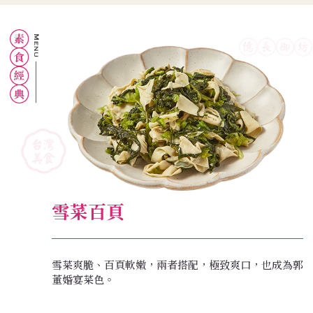
雪菜百頁
雪菜爽脆、百頁軟嫩，兩者搭配，極致爽口，也成為郭
董婚宴菜色。