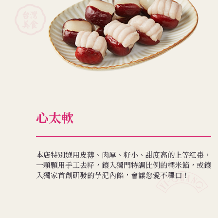
心太軟
本店特別選用皮薄、肉厚、籽小、甜度高的上等紅棗，
一顆顆用手工去籽，鑲入獨門特調比例的糯米餡，或鑲
入獨家首創研發的芋泥內餡，會讓您愛不釋口！