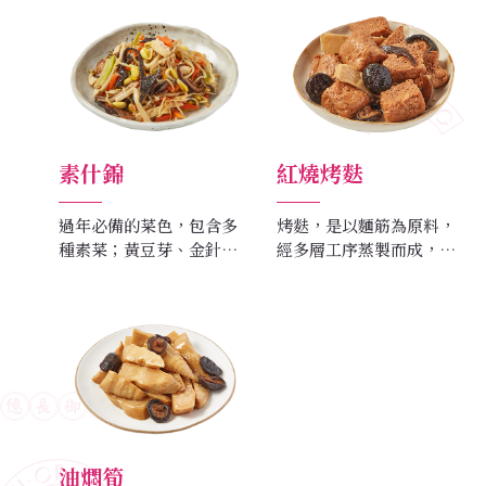
素什錦
紅燒烤麩
過年必備的菜色，包含多
烤麩，是以麵筋為原料，
種素菜；黃豆芽、金針、
經多層工序蒸製而成，為
香菇絲、芹菜、豆干、胡
常見的素食食材。呈褐黃
蘿蔔...等，取其諧音，什全
色，多氣孔有點像海綿，
什美、如意吉祥之意，除
口感鬆軟有彈性。充滿著
了提供豐富的纖維素之
傳統風味的經典小菜，以
外，還有各種營養成分，
紅燒方式烹調烤麩，質地
清爽又健康。
鬆軟而富有彈性，同時吸
附著湯汁，非常適合當開
胃菜。
油燜筍