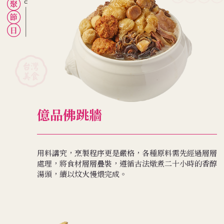
億品佛跳牆
用料講究，烹製程序更是嚴格，各種原料需先經過層層
處理，將食材層層疊裝，遵循古法燉煮二十小時的香醇
湯頭，續以炆火慢煨完成。