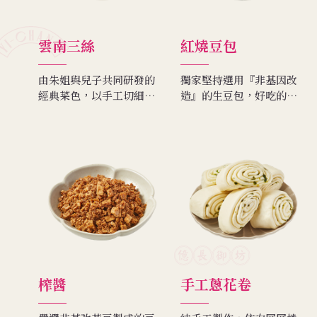
雲南三絲
紅燒豆包
由朱姐與兒子共同研發的
獨家堅持選用『非基因改
經典菜色，以手工切細絲
造』的生豆包，好吃的祕
的非基改豆干，配上台灣
訣是不偷工的處理，強調
豬的豬肉絲，與風味獨特
安心且健康，加上純釀造
的黑色雲南大頭菜絲一起
醬油的點綴，完美發揮出
炒出，很受顧客的歡迎。
食材的原味香氣。
榨醬
手工蔥花卷