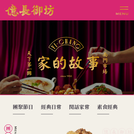
團聚節日
經典日常
閒話家常
素食經典