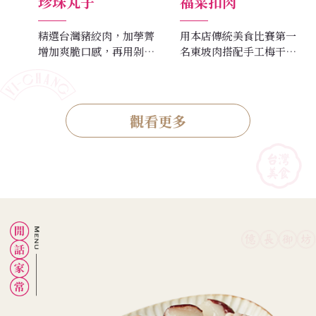
珍珠丸子
福菜扣肉
精選台灣豬絞肉，加荸薺
用本店傳統美食比賽第一
增加爽脆口感，再用剁得
名東坡肉搭配手工梅干
極細的蔥薑調味，而糯米
菜，軟嫩的口感中有梅干
必須經過數小時的浸泡，
濃郁的香氣，風味獨具。
十分費工。
觀看更多