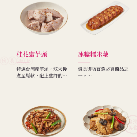
桂花蜜芋頭
冰糖糯米藕
特選台灣產芋頭，炆火慢
億長御坊首選必買商品之
煮至鬆軟，配上些許的桂
一。
花，散發出清甜的香氣，
冰糖蓮藕乃是正宗杭州的
熱吃鬆軟，冷吃Ｑ彈，微
極品甜點，在小說紅樓夢
糖而不甜膩。
中，更是賈府宴客用的高
級點心。本店挑選蓮藕中
段部分，中間塞入糯米，
用冰糖熬煮八小時以上，
極其耗時。