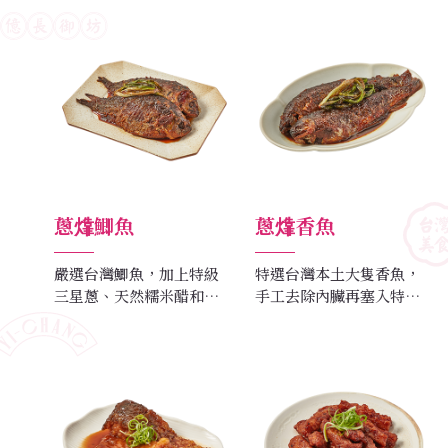
吃、煮火鍋、滷白菜都十
成獨家配方滷汁，用滷汁
分美味。
燉煮至少六小時，肥而不
膩。
蔥㸆鯽魚
蔥㸆香魚
嚴選台灣鯽魚，加上特級
特選台灣本土大隻香魚，
三星蔥、天然糯米醋和百
手工去除內臟再塞入特製
分百純釀造醬油配成的獨
絞肉，無土味及魚腥味，
門滷汁小火慢燒至入味，
以天然糯米醋燉煮而成。
風味香氣逼人。