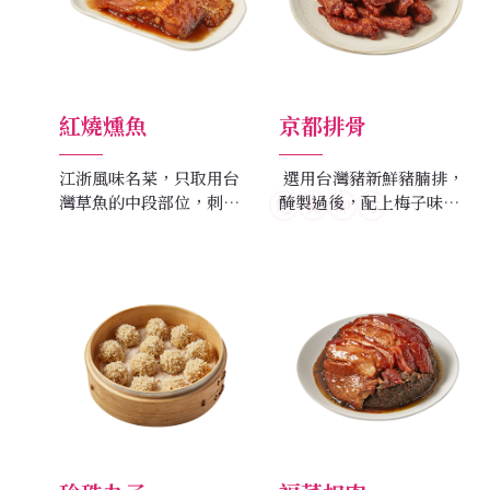
紅燒燻魚
京都排骨
江浙風味名菜，只取用台
選用台灣豬新鮮豬腩排，
灣草魚的中段部位，刺少
醃製過後，配上梅子味，
肉多，極為入味，冷吃風
形成獨特的風味。
味絕佳。