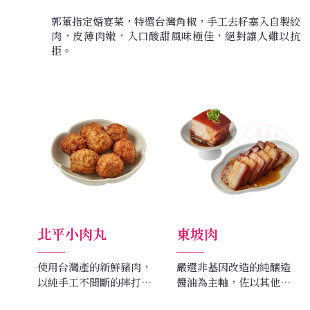
郭董指定婚宴菜，特選台灣角椒，手工去籽塞入自製絞
肉，皮薄肉嫩，入口酸甜風味極佳，絕對讓人難以抗
拒。
北平小肉丸
東坡肉
使用台灣產的新鮮豬肉，
嚴選非基因改造的純釀造
以純手工不間斷的摔打至
醬油為主軸，佐以其他天
有彈性、口感一流，單
然調味料及天然香料，製