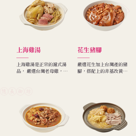
上海雞湯
花生豬腳
上海雞湯是正宗的滬式湯
嚴選花生加上台灣產的豬
品， 嚴選台灣老母雞，加
腳，搭配上的非基改黃豆
入帶皮火腿及扁尖筍炆火
純釀造醬油，讓您享受豐
燉煮，滴滴精華，濃郁甘
富的食材鮮美味。
醇。