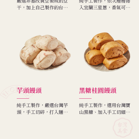
嚴選非基改黃豆製成的豆
純手工製作，依次層層捲
干，加上自己製作的台灣
入宜蘭三星蔥，香氣可
豬絞肉、新鮮筍丁、洋蔥
口，正餐點心都適合。
末，是拌飯拌麵或帶便當
的最佳選擇。
芋頭饅頭
黑糖桂圓饅頭
純手工製作，嚴選台灣芋
純手工製作，選用台灣寶
頭，手工切碎，打入麵糰
山黑糖、加入手工切細的
中，自然成形，是芋頭最
桂圓乾，口感軟綿。
天然的香氣跟顏色。