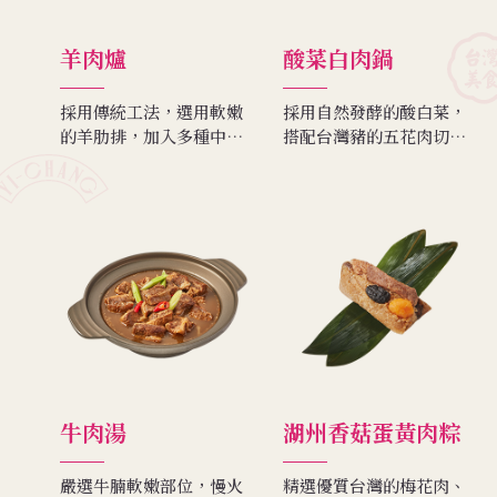
羊肉爐
酸菜白肉鍋
採用傳統工法，選用軟嫩
採用自然發酵的酸白菜，
的羊肋排，加入多種中藥
搭配台灣豬的五花肉切
材慢慢燉煮，清甜新鮮的
片、手工製蛋餃、手工百
湯頭，帶著淡淡的中藥
頁卷、招牌小肉丸，再加
香，吃來暖胃又軟身，讓
上用文火燉煮36鐘頭之雞
您過個暖暖的冬天。
湯為鍋底。溫潤順口，適
合全家團圓，閤家享用。
牛肉湯
湖州香菇蛋黃肉粽
嚴選牛腩軟嫩部位，慢火
精選優質台灣的梅花肉、