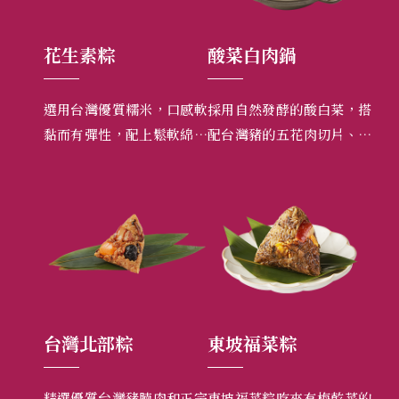
酸菜白肉鍋
湖州香菇蛋黃肉粽
花
口感軟
採用自然發酵的酸白菜，搭
精選優質台灣的梅花肉、加
嚴
軟綿細
配台灣豬的五花肉切片、手
上台灣油心鹹鴨蛋黃，再搭
腳
，加上
工製蛋餃、手工百頁卷、招
配上香菇，吃起來香氣濃厚
釀
讓您吃
牌小肉丸，再加上用文火燉
動人。
食
煮36鐘頭之雞湯為鍋底。溫
潤順口，適合全家團圓，閤
家享用。
東坡福菜粽
台灣南部粽
台
和正宗
東坡福菜粽吃來有梅乾菜的
正宗台灣油心鹹鴨蛋黃和精
億