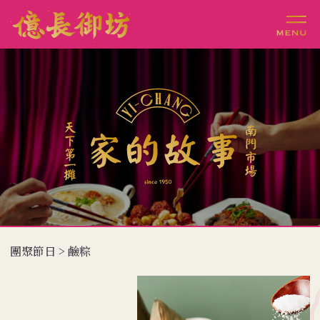
團聚節日 > 鹼粽