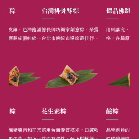
台灣排骨酥粽
億品佛跳牆
牛
飽滿
億長御坊獨家創意粽，榮獲
用料講究，烹製程序更是嚴
嚴
綿密
台北市傳統市場節最佳伴手
格，各種原料需先經過層層
煮
又不
禮第一名及蘋果日報評選台
處理，將食材層層疊裝，遵
清
灣粽第一名。
循古法燉煮二十小時的香醇
湯頭，續以炆火慢煨完成。
花生素粽
鹼粽
花
正宗
選用台灣優質糯米，口感軟
晶瑩剔透的金黃模樣，用三
嚴
上用
黏而有彈性，配上鬆軟綿細
偏磷酸鈉取代對人體有害的
腳