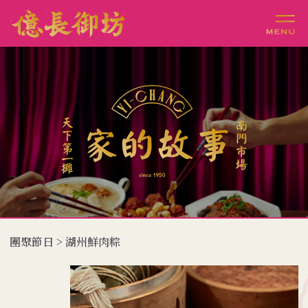
團聚節日 > 湖州鮮肉粽