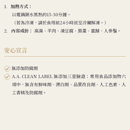
1.
加熱方式：
以電鍋隔水蒸熱約15-30分鐘。
（若為冷凍，請於食用前24小時放至冷藏解凍。）
2.
內容成份：
高湯、羊肉、凍豆腐、黑棗、當歸、人參鬚。
安心宣言
無添加防腐劑
A.A. CLEAN LABEL 無添加三星驗證：常用食品添加物六
項中，無含有鮮味劑、漂白劑、品質改良劑、人工色素、人
工香精及防腐劑。