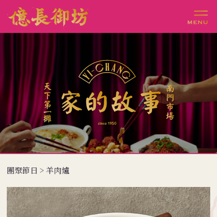
團聚節日 > 羊肉爐