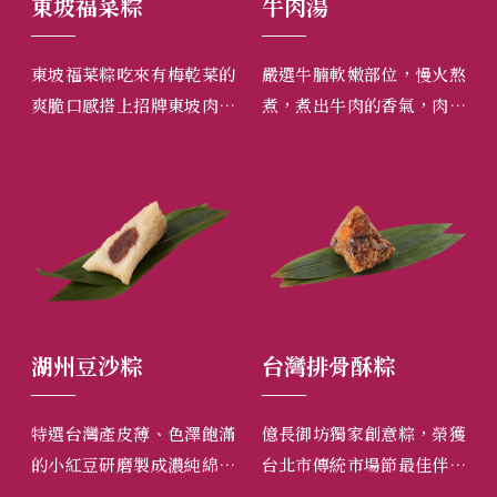
東坡福菜粽
牛肉湯
台
，搭
東坡福菜粽吃來有梅乾菜的
嚴選牛腩軟嫩部位，慢火熬
正
、手
爽脆口感搭上招牌東坡肉，
煮，煮出牛肉的香氣，肉質
選
、招
軟嫩不膩，再加上整顆的台
清甜可口，軟嫩多汁。
生
火燉
灣產現打鹹蛋黃，香氣濃
新
。溫
郁！
富
，閤
湖州豆沙粽
台灣排骨酥粽
花
感軟
特選台灣產皮薄、色澤飽滿
億長御坊獨家創意粽，榮獲
嚴
綿細
的小紅豆研磨製成濃純綿密
台北市傳統市場節最佳伴手
腳
加上
的小紅豆沙，香甜可口又不
禮第一名及蘋果日報評選台
釀