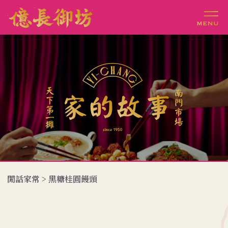
閒話家常 > 黑糖桂圓饅頭