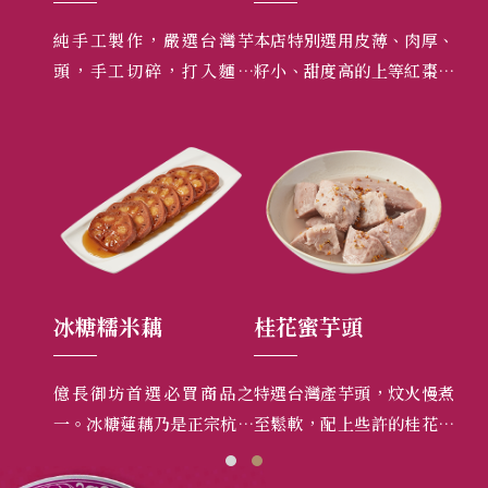
台灣芋
本店特別選用皮薄、肉厚、
由朱姐與兒子共同研發的經
嚴
入麵糰
籽小、甜度高的上等紅棗，
典菜色，以手工切細絲的非
干
頭最天
一顆顆用手工去籽，鑲入獨
基改豆干，配上台灣豬的豬
絞
門特調比例的糯米餡，或鑲
肉絲，與風味獨特的黑色雲
是
入獨家首創研發的芋泥內
南大頭菜絲一起炒出，很受
選
餡，會讓您愛不釋口！
顧客的歡迎。
桂花蜜芋頭
紅燒豆包
商品之
特選台灣產芋頭，炆火慢煮
獨家堅持選用『非基因改
純
宗杭州
至鬆軟，配上些許的桂花，
造』的生豆包，好吃的祕訣
宜
紅樓夢
散發出清甜的香氣，熱吃鬆
是不偷工的處理，強調安心
餐
的高級
軟，冷吃Ｑ彈，微糖而不甜
且健康，加上純釀造醬油的