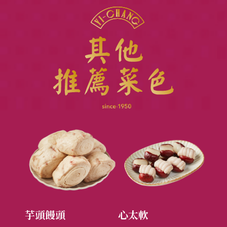
心太軟
雲南三絲