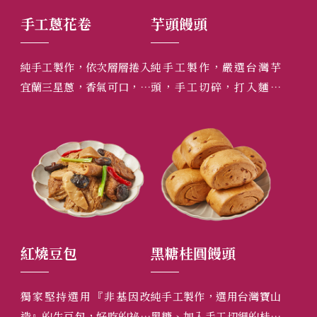
芋頭饅頭
心太軟
榨
捲入
純手工製作，嚴選台灣芋
本店特別選用皮薄、肉厚、
嚴
，正
頭，手工切碎，打入麵糰
籽小、甜度高的上等紅棗，
干
中，自然成形，是芋頭最天
一顆顆用手工去籽，鑲入獨
絞
然的香氣跟顏色。
門特調比例的糯米餡，或鑲
是
入獨家首創研發的芋泥內
選
餡，會讓您愛不釋口！
黑糖桂圓饅頭
冰糖糯米藕
雲
因改
純手工製作，選用台灣寶山
億長御坊首選必買商品之
由
祕訣
黑糖、加入手工切細的桂圓
一。冰糖蓮藕乃是正宗杭州
典