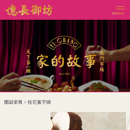
閒話家常 > 桂花蜜芋頭