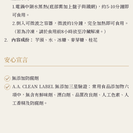
1.電鍋中隔水蒸熱(底部需加上盤子與鐵網)，約5-10分鐘即
可食用。
2.倒入可微波之容器，微波約1分鐘，完全加熱即可食用。
（若為冷凍，請於食用前8小時放至冷藏解凍。）
2.
內容成份：
芋頭、水、冰糖、麥芽糖、桂花
安心宣言
無添加防腐劑
A.A. CLEAN LABEL 無添加三星驗證：常用食品添加物六
項中，無含有鮮味劑、漂白劑、品質改良劑、人工色素、人
工香精及防腐劑。