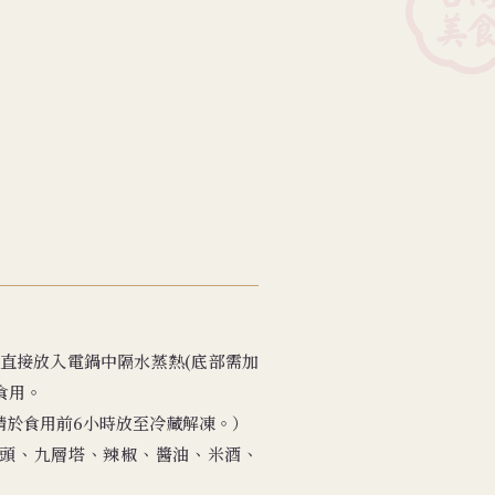
袋直接放入電鍋中隔水蒸熱(底部需加
可食用。
，請於食用前6小時放至冷藏解凍。）
頭、九層塔、辣椒、醬油、米酒、