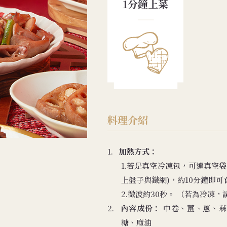
1分鐘上菜
料理介紹
1.
加熱方式：
1.若是真空冷凍包，可連真空
上盤子與鐵網)，約10分鐘即
2.微波約30秒。 （若為冷凍
2.
內容成份：
中卷、薑、蔥、蒜
糖、麻油