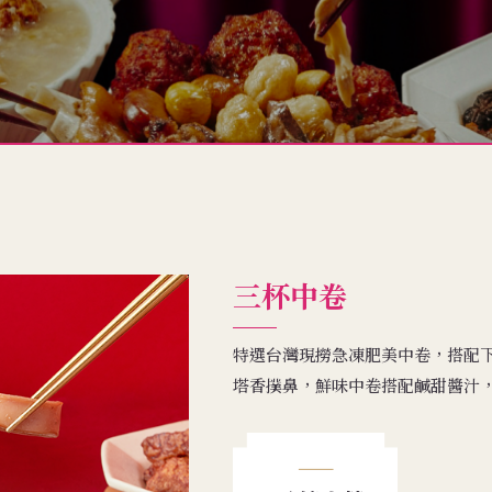
三杯中卷
特選台灣現撈急凍肥美中卷，搭配
塔香撲鼻，鮮味中卷搭配鹹甜醬汁