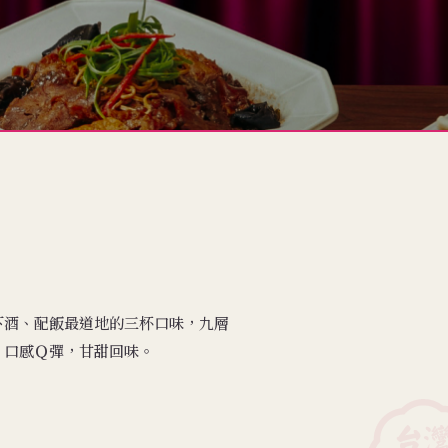
下酒、配飯最道地的三杯口味，九層
，口感Ｑ彈，甘甜回味。