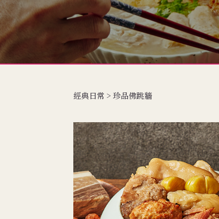
經典日常 > 珍品佛跳牆