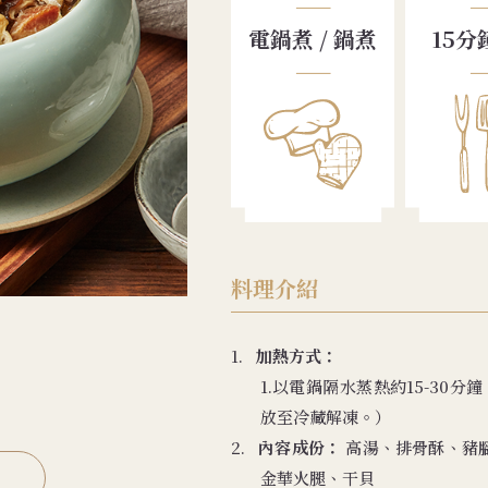
電鍋煮 / 鍋煮
15分
料理介紹
1.
加熱方式：
1.以電鍋隔水蒸熱約15-30分
放至冷藏解凍。）
2.
內容成份：
高湯、排骨酥、豬
金華火腿、干貝