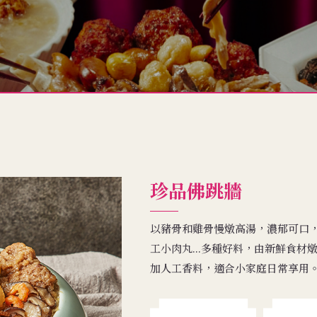
珍品佛跳牆
以豬骨和雞骨慢燉高湯，濃郁可口
工小肉丸...多種好料，由新鮮食
加人工香料，適合小家庭日常享用