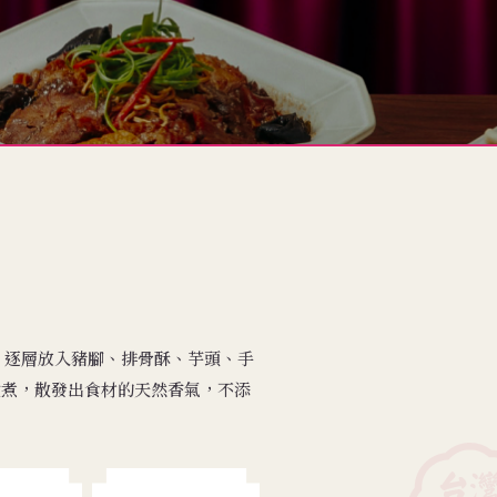
，逐層放入豬腳、排骨酥、芋頭、手
材燉煮，散發出食材的天然香氣，不添
。