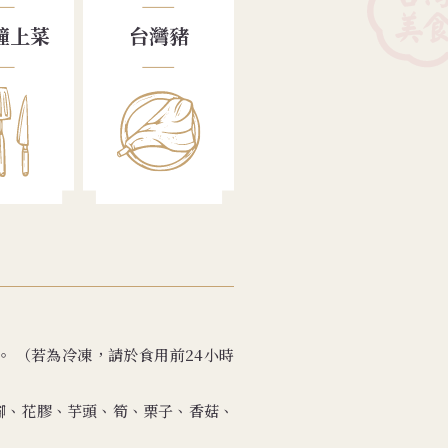
鐘上菜
台灣豬
鐘。 （若為冷凍，請於食用前24小時
腳、花膠、芋頭、筍、栗子、香菇、