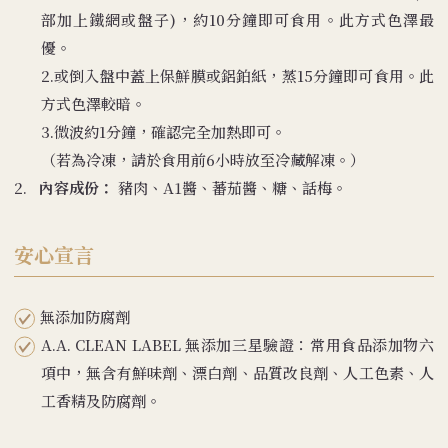
部加上鐵網或盤子)，約10分鐘即可食用。此方式色澤最
優。
2.或倒入盤中蓋上保鮮膜或鋁鉑紙，蒸15分鐘即可食用。此
方式色澤較暗。
3.微波約1分鐘，確認完全加熱即可。
（若為冷凍，請於食用前6小時放至冷藏解凍。）
2.
內容成份：
豬肉、A1醬、蕃茄醬、糖、話梅。
安心宣言
無添加防腐劑
A.A. CLEAN LABEL 無添加三星驗證：常用食品添加物六
項中，無含有鮮味劑、漂白劑、品質改良劑、人工色素、人
工香精及防腐劑。