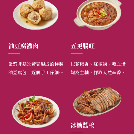
油豆腐灌肉
五更腸旺
珍
，搭
嚴選非基改黃豆製成的特製
以花椒香、紅椒辣、鴨血滑
精
、手
油豆腐包，逐個手工仔細塞
嫩為主軸，採取天然辛香料
加
、招
入本店自製黃金比例的台灣
慢慢燉煮而成，此外豬腸也
的
火燉
豬絞肉，直接享用、或煮
完全手工洗淨，保留大腸原
過
湯、煮細粉時放入都十分美
有風味，讓您吃得過癮又安
工
味。
心。
冰糖醬鴨