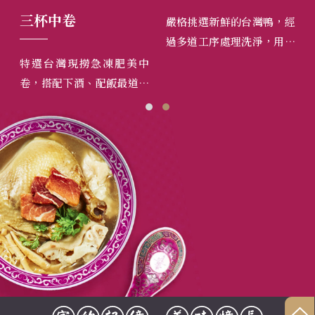
三杯中卷
珍
嚴格挑選新鮮的台灣鴨，經
過多道工序處理洗淨，用家
傳祕方老滷汁搭上百分百純
，以
特選台灣現撈急凍肥美中
以
釀造醬油，慢火燉燒，冷吃
有彈
卷，搭配下酒、配飯最道地
郁
涼吃風味皆宜，大受各界老
煮火
的三杯口味，九層塔香撲
骨酥
饕名嘴讚賞。
。
鼻，鮮味中卷搭配鹹甜醬
多
汁，口感Ｑ彈，甘甜回味。
煮
氣
小