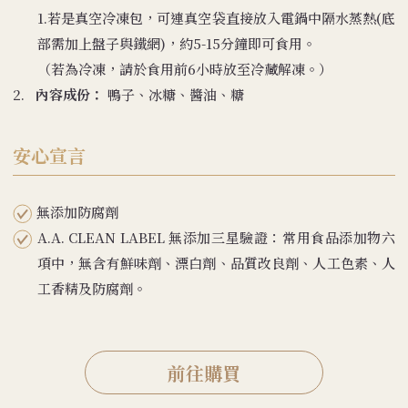
1.若是真空冷凍包，可連真空袋直接放入電鍋中隔水蒸熱(底
部需加上盤子與鐵網)，約5-15分鐘即可食用。
（若為冷凍，請於食用前6小時放至冷藏解凍。）
2.
內容成份：
鴨子、冰糖、醬油、糖
安心宣言
無添加防腐劑
A.A. CLEAN LABEL 無添加三星驗證：常用食品添加物六
項中，無含有鮮味劑、漂白劑、品質改良劑、人工色素、人
工香精及防腐劑。
前往購買