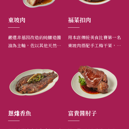
東坡肉
福菜扣肉
北
台灣
嚴選非基因改造的純釀造醬
用本店傳統美食比賽第一名
使
少肉
油為主軸，佐以其他天然調
東坡肉搭配手工梅干菜，軟
純
味絕
味料及天然香料，製成獨家
嫩的口感中有梅干濃郁的香
性
配方滷汁，用滷汁燉煮至少
氣，風味獨具。
鍋
六小時，肥而不膩。
蔥㸆香魚
富貴醬肘子
左