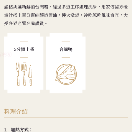
嚴格挑選新鮮的台灣鴨，經過多道工序處理洗淨，用家傳祕方老
滷汁搭上百分百純釀造醬油，慢火燉燒，冷吃涼吃風味皆宜，大
受各界老饕名嘴讚賞。
5分鐘上菜
台灣鴨
料理介紹
1.
加熱方式：