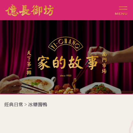
經典日常 > 冰糖醬鴨