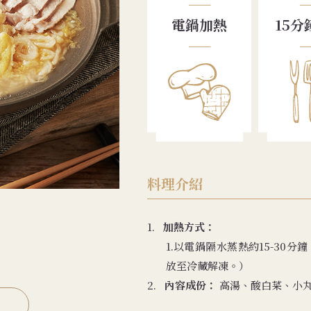
電鍋加熱
15分
料理介紹
1.
加熱方式：
1.以電鍋隔水蒸熱約15-30分
放至冷藏解凍。）
2.
內容成份：
高湯、酸白菜、小