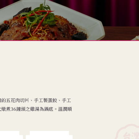
豬的五花肉切片、手工製蛋餃、手工
燉煮36鐘頭之雞湯為鍋底。溫潤順