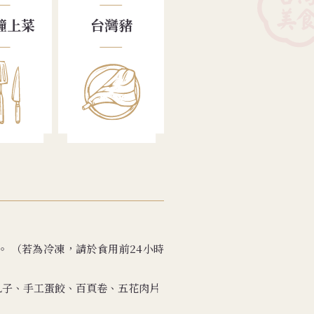
鐘上菜
台灣豬
鐘。 （若為冷凍，請於食用前24小時
丸子、手工蛋餃、百頁卷、五花肉片