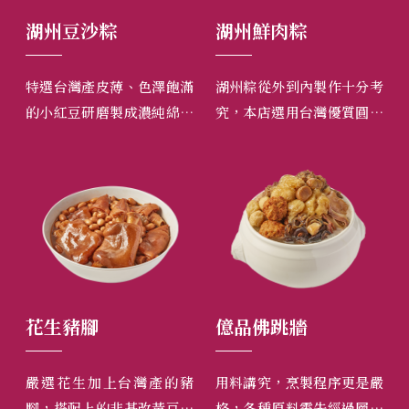
湖州豆沙粽
湖州鮮肉粽
東
式湯
特選台灣產皮薄、色澤飽滿
湖州粽從外到內製作十分考
東
加入
的小紅豆研磨製成濃純綿密
究，本店選用台灣優質圓糯
爽
火燉
的小紅豆沙，香甜可口又不
米，搭配台灣的豬肉，吃來
軟
醇。
油膩。
米質香軟，香滑適口。
灣
郁
粽
花生豬腳
億品佛跳牆
牛
、加
嚴選花生加上台灣產的豬
用料講究，烹製程序更是嚴
嚴
再搭
腳，搭配上的非基改黃豆純
格，各種原料需先經過層層
煮