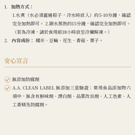
1.
加熱方式：
1.水煮（水必須蓋過粽子，冷水時放入）約5-10分鐘，確認
完全加熱即可。 2.隔水蒸熱約15分鐘，確認完全加熱即可。
（若為冷凍，請於食用前18小時放至冷藏解凍。）
2.
內容成份：
糯米、豆輪、花生、香菇、栗子。
安心宣言
無添加防腐劑
A.A. CLEAN LABEL 無添加三星驗證：常用食品添加物六
項中，無含有鮮味劑、漂白劑、品質改良劑、人工色素、人
工香精及防腐劑。