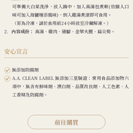
可準備大白菜洗淨，放入鍋中，加入高湯包煮軟(依個人口
味可加入海鹽增添風味)，倒入雞湯煮滾即可食用。
（若為冷凍，請於食用前24小時放至冷藏解凍。）
2.
內容成份：
高湯、雞肉、豬腳、金華火腿、扁尖筍。
安心宣言
無添加防腐劑
A.A. CLEAN LABEL 無添加三星驗證：常用食品添加物六
項中，無含有鮮味劑、漂白劑、品質改良劑、人工色素、人
工香精及防腐劑。
前往購買