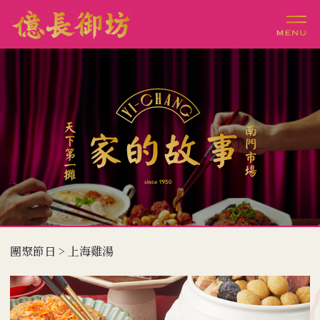
團聚節日 > 上海雞湯