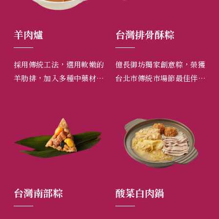
羊肉爐
台灣排骨酥粽
湖
是嚴
採用傳統工法，選用軟嫩的
億長御坊獨家創意粽，榮獲
特
層層
羊肋排，加入多種中藥材慢
台北市傳統市場節最佳伴手
的
，遵
慢燉煮，清甜新鮮的湯頭，
禮第一名及蘋果日報評選台
的
香醇
帶著淡淡的中藥香，吃來暖
灣粽第一名。
油
成。
胃又軟身，讓您過個暖暖的
冬天。
台灣南部粽
酸菜白肉鍋
花