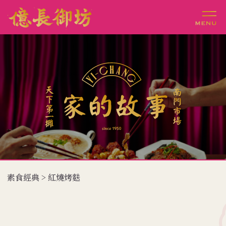
素食經典 > 紅燒烤麩