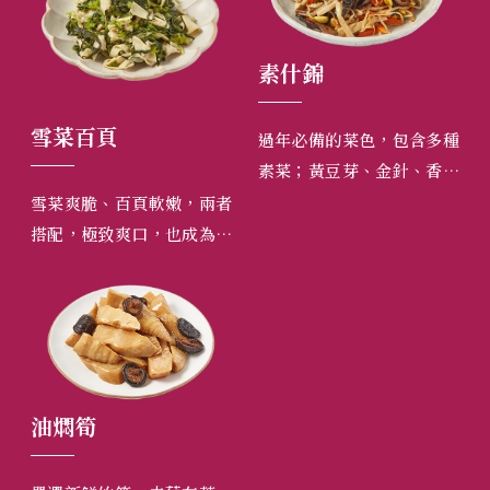
素什錦
雪菜百頁
雪
多種
過年必備的菜色，包含多種
香菇
素菜；黃豆芽、金針、香菇
...
絲、芹菜、豆干、胡蘿蔔...
雪菜爽脆、百頁軟嫩，兩者
雪
美、
等，取其諧音，什全什美、
搭配，極致爽口，也成為郭
搭
供豐
如意吉祥之意，除了提供豐
董婚宴菜色。
董
各種
富的纖維素之外，還有各種
。
營養成分，清爽又健康。
油燜筍
油