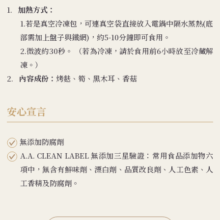
1.
加熱方式：
1.若是真空冷凍包，可連真空袋直接放入電鍋中隔水蒸熱(底
部需加上盤子與鐵網)，約5-10分鐘即可食用。
2.微波約30秒。 （若為冷凍，請於食用前6小時放至冷藏解
凍。）
2.
內容成份：
烤麩、筍、黑木耳、香菇
安心宣言
無添加防腐劑
A.A. CLEAN LABEL 無添加三星驗證：常用食品添加物六
項中，無含有鮮味劑、漂白劑、品質改良劑、人工色素、人
工香精及防腐劑。