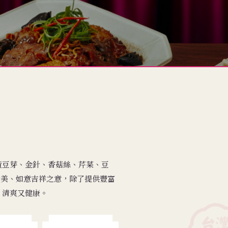
黃豆芽、金針、香菇絲、芹菜、豆
全什美、如意吉祥之意，除了提供豐富
，清爽又健康。