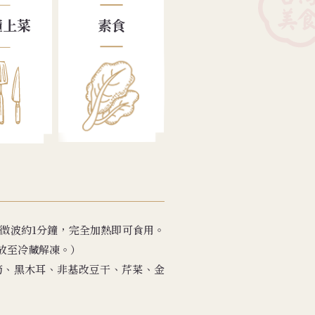
素食
鐘上菜
微波約1分鐘，完全加熱即可食用。
放至冷藏解凍。）
筍、黑木耳、非基改豆干、芹菜、金