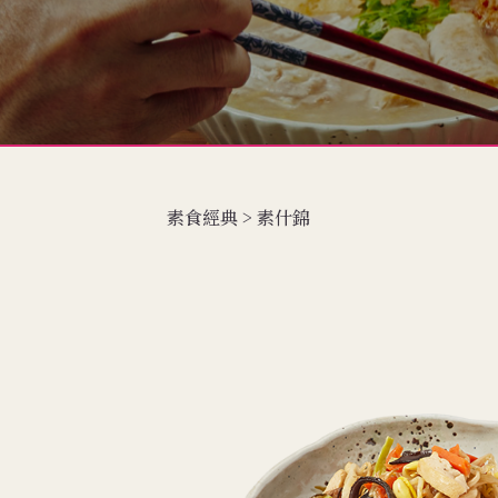
素食經典 > 素什錦