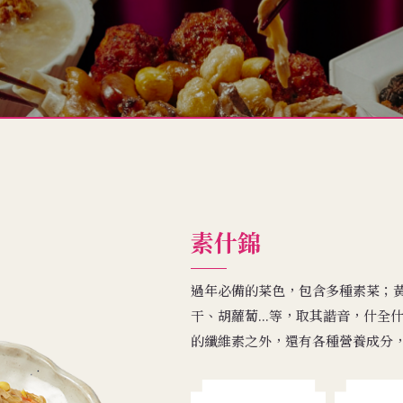
素什錦
過年必備的菜色，包含多種素菜；
干、胡蘿蔔...等，取其諧音，什
的纖維素之外，還有各種營養成分