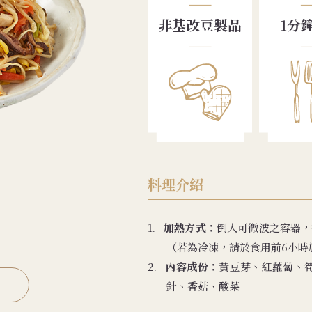
非基改豆製品
1分
料理介紹
1.
加熱方式：
倒入可微波之容器，
（若為冷凍，請於食用前6小時
2.
內容成份：
黃豆芽、紅蘿蔔、
針、香菇、酸菜