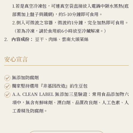
1.若是真空冷凍包，可連真空袋直接放入電鍋中隔水蒸熱(底
部需加上盤子與鐵網)，約5-10分鐘即可食用。
2.倒入可微波之容器，微波約1分鐘，完全加熱即可食用。
（若為冷凍，請於食用前6小時放至冷藏解凍。）
2.
內容成份：
豆干、肉絲、雲南大頭菜絲
安心宣言
無添加防腐劑
獨家堅持選用『非基因改造』的生豆包
A.A. CLEAN LABEL 無添加三星驗證：常用食品添加物六
項中，無含有鮮味劑、漂白劑、品質改良劑、人工色素、人
工香精及防腐劑。