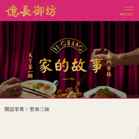
閒話家常 > 雲南三絲