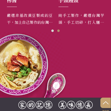
榨醬
芋頭饅頭
心
慢煮
嚴選非基改黃豆製成的豆
純手工製作，嚴選台灣芋
本
花，
干，加上自己製作的台灣豬
頭，手工切碎，打入麵糰
籽
吃鬆
絞肉、新鮮筍丁、洋蔥末，
中，自然成形，是芋頭最天
一
不甜
是拌飯拌麵或帶便當的最佳
然的香氣跟顏色。
門
選擇。
入
餡