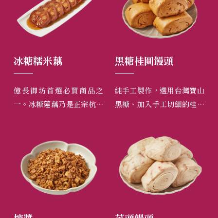
冰糖糯米藕
黑糖桂圓饅頭
手
因改
億長御坊首選必買商品之
純手工製作，選用台灣寶山
純
祕訣
一。冰糖蓮藕乃是正宗杭州
黑糖、加入手工切細的桂圓
宜
安心
的極品甜點，在小說紅樓夢
乾，口感軟綿。
餐
油的
中，更是賈府宴客用的高級
的原
點心。本店挑選蓮藕中段部
分，中間塞入糯米，用冰糖
熬煮八小時以上，極其耗
時。